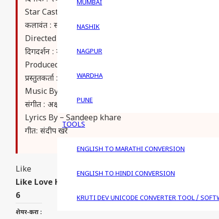
MUMBAI
Star Cast – Sachin Khedekar, Sonali Kulkarni, Medha
कलावंत : सचिन खेडकर, सोनाली कुलकर्णी , मेधा माज्रेकर, प्रिया बापट ,
NASHIK
Directed By – Mahesh Manjrekar
दिगदर्शन : महेश मांजरेकर
NAGPUR
Produced By – Aniruddha Deshpande, Medha Manjr
WARDHA
प्रस्तुतकर्ता : अनिरुद्ध देशपांडे , मेधा माजरेकर
Music By – Akshay Hariharan
PUNE
संगीत : अक्षय हरिहरन
Lyrics By – Sandeep khare
TOOLS
गीत: संदीप खरे
ENGLISH TO MARATHI CONVERSION
Like
ENGLISH TO HINDI CONVERSION
Like
Love
Haha
Wow
Sad
Angry
6
KRUTI DEV UNICODE CONVERTER TOOL / SOFT
शेयर-करा :