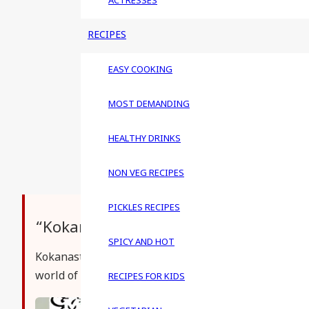
ACTRESSES
RECIPES
EASY COOKING
MOST DEMANDING
HEALTHY DRINKS
NON VEG RECIPES
PICKLES RECIPES
“Kokanastha – taath kana hach baan
SPICY AND HOT
Kokanastha is the story of a happy family based in
world of corrupt cops, greedy lawyers, selfish politic
RECIPES FOR KIDS