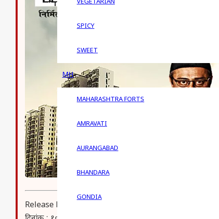
VEGETARIAN
SPICY
SWEET
MH
MAHARASHTRA FORTS
AMRAVATI
AURANGABAD
BHANDARA
GONDIA
Release Date – 10th May 2013
दिनांक : १० मे २ ० १ ३