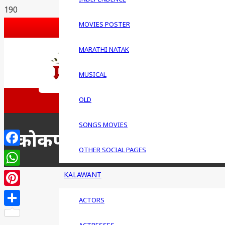
G PLUS
MOVIES POSTER
PINTEREST
BLOGSPOT
MARATHI NATAK
FEEDBACK
MUSICAL
WRITE FOR US
लेख पाठ
OLD
QUESTIONS
SONGS MOVIES
कोकणस्त मराठी चित्रपट
OTHER SOCIAL PAGES
Facebook
WhatsApp
KALAWANT
Pinterest
ACTORS
Share