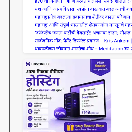
₹370 ची बिर्याणी” आणि हरवत चाललेली संवेदनशीलता : 
यश आणि आत्मविश्वास: स्वप्नांना वास्तवात बदलण्याची शक
महाराष्ट्रातील बदलत्या हवामानाचा शेतीवर वाढता परिणा
महाराष्ट्र आणि संपूर्ण भारतातील शेतकऱ्यांना मान्सूनचे महत्त
‘कॉकरोच जनता पार्टी’ची वेबसाईट अचानक डाउन; सोशल म
सार्वजनिक नोंद: पेमेंट डिफॉल्ट प्रकरण – Kris Anke
धावपळीच्या जीवनात शांततेचा शोध – Meditation क